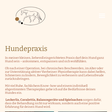
Hundepraxis
In meiner kleinen, liebevoll eingerichteten Praxis darf dein Hund ganz
Hund sein – ankommen, entspannen und sich wohlfühlen.
Ob nach einer Operation, bei chronischen Beschwerden, im Alter oder
zur Unterstützung aktiver Vierbeiner: Physiotherapie kann dabei helfen,
Schmerzen zu lindern, Beweglichkeit zu verbessern und Lebensfreude
zurückzubringen.
Mit viel Ruhe, fachlichem Know-how und einem individuell
abgestimmten Therapieplan gehe ich auf die Bedürfnisse deines
Hundes ein.
Leckerlis, Cavalettis, Balancegeräte und Spielsachen
sorgen dafür,
dass die Behandlung nicht nur wirksam, sondern auch eine positive
Erfahrung für deinen Hund wird.