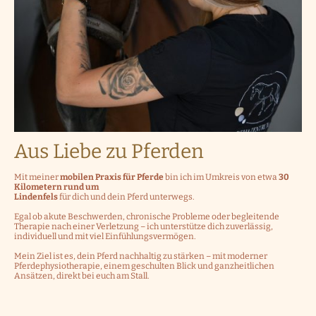
Aus Liebe zu Pferden
Mit meiner
mobilen Praxis für Pferde
bin ich im Umkreis von etwa
30
Kilometern rund um
Lindenfels
für dich und dein Pferd unterwegs.
Egal ob akute Beschwerden, chronische Probleme oder begleitende
Therapie nach einer Verletzung – ich unterstütze dich zuverlässig,
individuell und mit viel Einfühlungsvermögen.
Mein Ziel ist es, dein Pferd nachhaltig zu stärken – mit moderner
Pferdephysiotherapie, einem geschulten Blick und ganzheitlichen
Ansätzen, direkt bei euch am Stall.