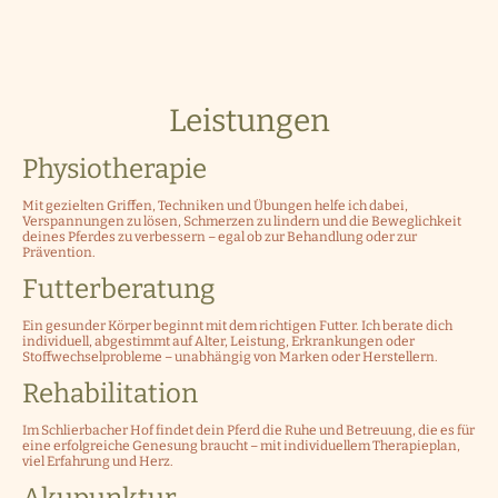
Leistungen
Physiotherapie
Mit gezielten Griffen, Techniken und Übungen helfe ich dabei,
Verspannungen zu lösen, Schmerzen zu lindern und die Beweglichkeit
deines Pferdes zu verbessern – egal ob zur Behandlung oder zur
Prävention.
Futterberatung
Ein gesunder Körper beginnt mit dem richtigen Futter. Ich berate dich
individuell, abgestimmt auf Alter, Leistung, Erkrankungen oder
Stoffwechselprobleme – unabhängig von Marken oder Herstellern.
Rehabilitation
Im Schlierbacher Hof findet dein Pferd die Ruhe und Betreuung, die es für
eine erfolgreiche Genesung braucht – mit individuellem Therapieplan,
viel Erfahrung und Herz.